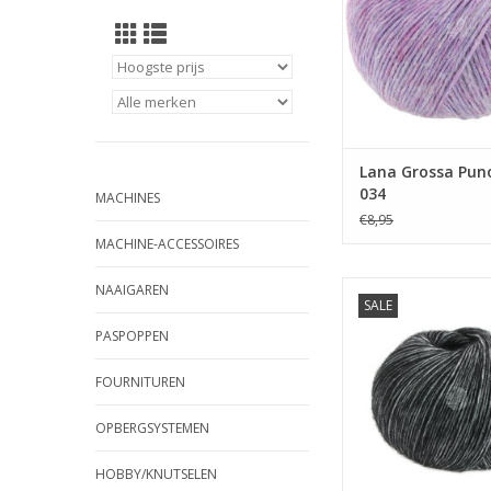
Lana Grossa Pun
034
MACHINES
€8,95
MACHINE-ACCESSOIRES
Lana Grossa Puno
NAAIGAREN
SALE
TOEVOEGEN AAN WI
PASPOPPEN
FOURNITUREN
OPBERGSYSTEMEN
HOBBY/KNUTSELEN