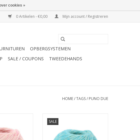
over cookies »
0 Artikelen - €0,00
Mijn account / Registreren
URNITUREN
OPBERGSYSTEMEN
P
SALE / COUPONS
TWEEDEHANDS
HOME
/
TAGS
/
PUNO DUE
 Puno Due 16
Lana Grossa Puno Due 20
SALE
N WINKELWAGEN
TOEVOEGEN AAN WINKELWAGEN