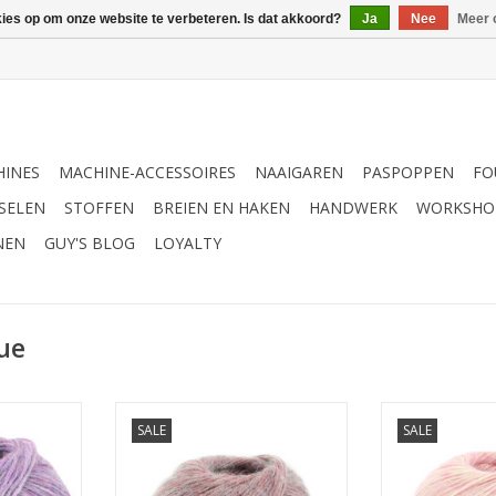
kies op om onze website te verbeteren. Is dat akkoord?
Ja
Nee
Meer 
INES
MACHINE-ACCESSOIRES
NAAIGAREN
PASPOPPEN
FO
SELEN
STOFFEN
BREIEN EN HAKEN
HANDWERK
WORKSHO
NEN
GUY'S BLOG
LOYALTY
ue
 Due 034
Lana Grossa Puno Due 023
Lana Grossa
SALE
SALE
NKELWAGEN
TOEVOEGEN AAN WINKELWAGEN
TOEVOEGEN AA