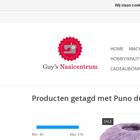
Wij slaan coo
HOME
MACH
HOBBY/KNUT
CADEAUBON
Producten getagd met Puno d
Lana Grossa Puno
SALE
TOEVOEGEN AAN WI
Min: €
0
Max: €
10