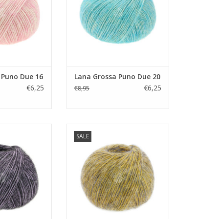
 Puno Due 16
Lana Grossa Puno Due 20
€6,25
€6,25
€8,95
a Puno Due 2
Lana Grossa Puno Due 8
SALE
N WINKELWAGEN
TOEVOEGEN AAN WINKELWAGEN