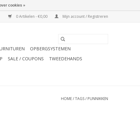
over cookies »
0 Artikelen - €0,00
Mijn account / Registreren
URNITUREN
OPBERGSYSTEMEN
P
SALE / COUPONS
TWEEDEHANDS
HOME
/
TAGS
/
PUNNIKKEN