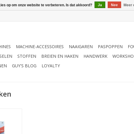
kies op om onze website te verbeteren. Is dat akkoord?
Ja
Nee
Meer 
INES
MACHINE-ACCESSOIRES
NAAIGAREN
PASPOPPEN
FO
SELEN
STOFFEN
BREIEN EN HAKEN
HANDWERK
WORKSHO
NEN
GUY'S BLOG
LOYALTY
ken
axi acryl
t
NKELWAGEN