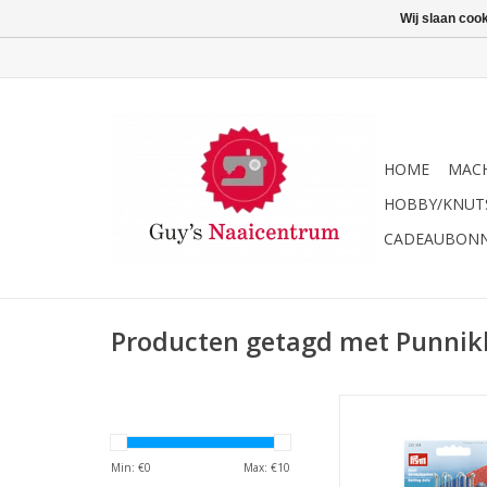
Wij slaan coo
HOME
MACH
HOBBY/KNUT
CADEAUBON
Producten getagd met Punnik
Prym Punnikpopje M
transparan
TOEVOEGEN AAN WI
Min: €
0
Max: €
10