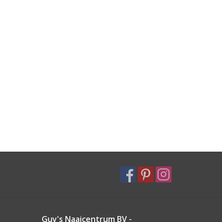
Guy's Naaicentrum BV -