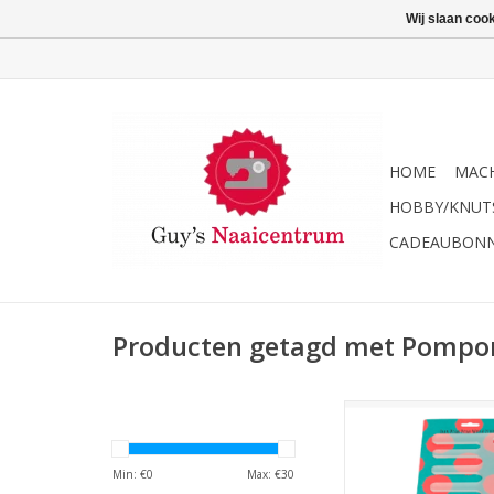
Wij slaan coo
HOME
MACH
HOBBY/KNUT
CADEAUBON
Producten getagd met Pomp
Schachenmayr Pom
set
TOEVOEGEN AAN WI
Min: €
0
Max: €
30