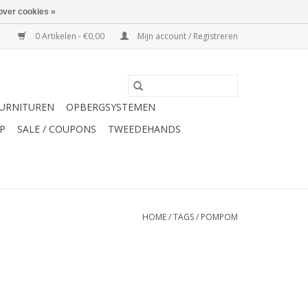
over cookies »
0 Artikelen - €0,00
Mijn account / Registreren
URNITUREN
OPBERGSYSTEMEN
P
SALE / COUPONS
TWEEDEHANDS
HOME
/
TAGS
/
POMPOM