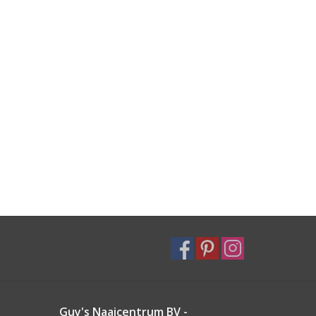
Guy's Naaicentrum BV -