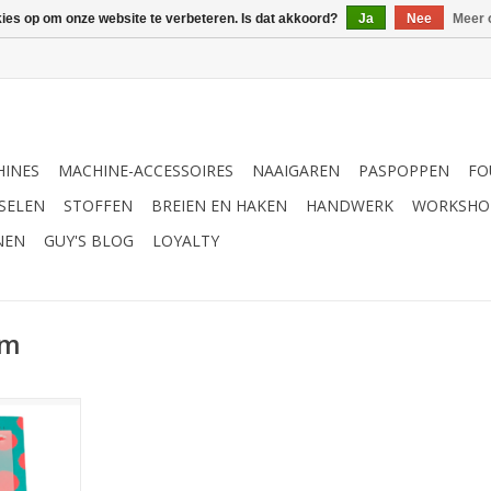
kies op om onze website te verbeteren. Is dat akkoord?
Ja
Nee
Meer 
INES
MACHINE-ACCESSOIRES
NAAIGAREN
PASPOPPEN
FO
SELEN
STOFFEN
BREIEN EN HAKEN
HANDWERK
WORKSHO
NEN
GUY'S BLOG
LOYALTY
om
pom maker
NKELWAGEN