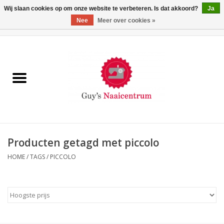
Wij slaan cookies op om onze website te verbeteren. Is dat akkoord?
Ja
Nee
Meer over cookies »
0 Artikelen - €0,00
Home
Machines
Machine-accessoires
Naaigaren
Producten getagd met piccolo
HOME
/
TAGS
/
PICCOLO
Paspoppen
Fournituren
Opbergsystemen