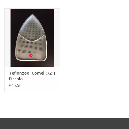
Hobby/Knutselen
Stoffen
Breien en haken
Handwerk
Teflonzool Comel (721)
Workshop
Piccolo
€45,50
Sale / Coupons
Tweedehands
Cadeaubonnen