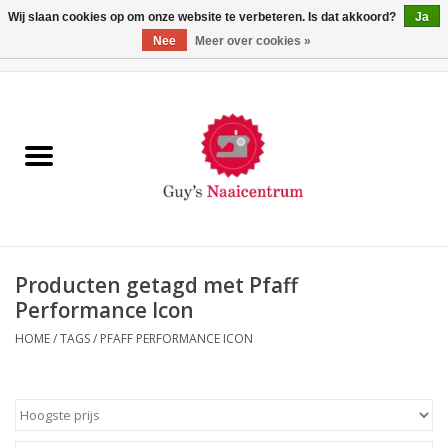
Wij slaan cookies op om onze website te verbeteren. Is dat akkoord?
Ja
Nee
Meer over cookies »
0 Artikelen - €0,00
Home
Machines
Machine-accessoires
Naaigaren
Producten getagd met Pfaff
Performance Icon
Paspoppen
HOME
/
TAGS
/
PFAFF PERFORMANCE ICON
Fournituren
Opbergsystemen