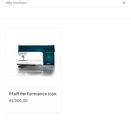
Hobby/Knutselen
Stoffen
Breien en haken
Handwerk
Workshop
Pfaff Performance Icon
Sale / Coupons
€6.000,00
Tweedehands
Cadeaubonnen