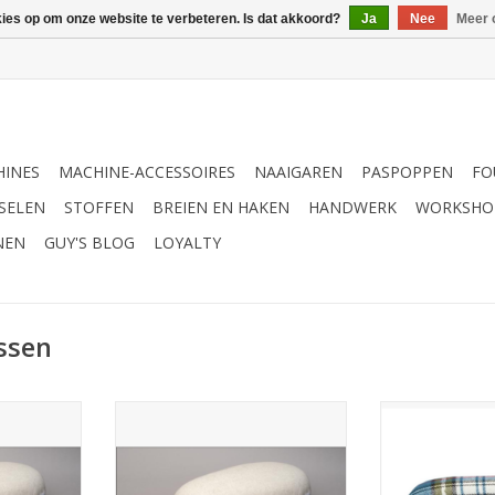
kies op om onze website te verbeteren. Is dat akkoord?
Ja
Nee
Meer 
INES
MACHINE-ACCESSOIRES
NAAIGAREN
PASPOPPEN
FO
SELEN
STOFFEN
BREIEN EN HAKEN
HANDWERK
WORKSHO
NEN
GUY'S BLOG
LOYALTY
ssen
oot
Perskussen klein
Prym Pe
NKELWAGEN
TOEVOEGEN AAN WINKELWAGEN