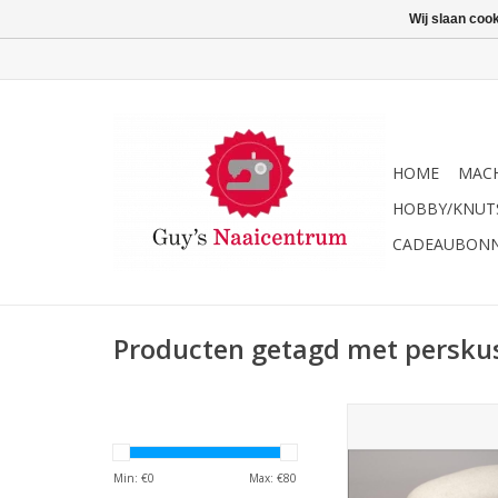
Wij slaan coo
HOME
MACH
HOBBY/KNUT
CADEAUBON
Producten getagd met persku
Perskussen gr
TOEVOEGEN AAN WI
Min: €
0
Max: €
80