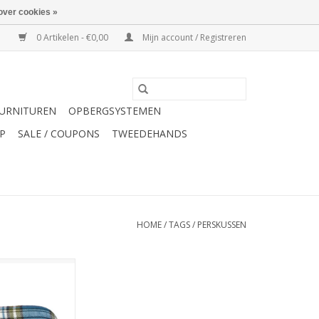
over cookies »
0 Artikelen - €0,00
Mijn account / Registreren
URNITUREN
OPBERGSYSTEMEN
P
SALE / COUPONS
TWEEDEHANDS
HOME
/
TAGS
/
PERSKUSSEN
rskussen