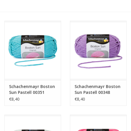
Hobby/Knutselen
Stoffen
Breien en haken
Handwerk
Workshop
Schachenmayr Boston
Schachenmayr Boston
Sun Pastell 00351
Sun Pastell 00348
Sale / Coupons
€8,40
€8,40
Tweedehands
Cadeaubonnen