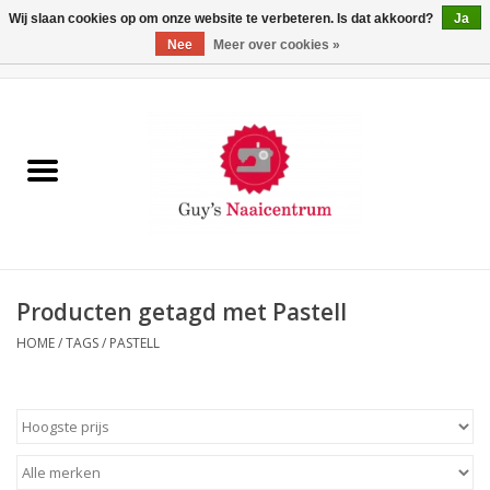
Wij slaan cookies op om onze website te verbeteren. Is dat akkoord?
Ja
Nee
Meer over cookies »
0 Artikelen - €0,00
Home
Machines
Machine-accessoires
Naaigaren
Producten getagd met Pastell
HOME
/
TAGS
/
PASTELL
Paspoppen
Fournituren
Opbergsystemen