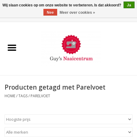
Wij slaan cookies op om onze website te verbeteren. Is dat akkoord?
Ja
Nee
Meer over cookies »
0 Artikelen - €0,00
Home
Machines
Machine-accessoires
Naaigaren
Producten getagd met Parelvoet
HOME
/
TAGS
/
PARELVOET
Paspoppen
Fournituren
Opbergsystemen