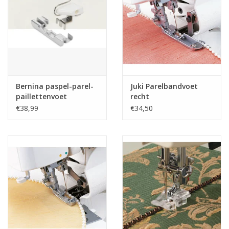
Guy's blog
Loyalty
Bernina paspel-parel-
Juki Parelbandvoet
paillettenvoet
recht
€38,99
€34,50