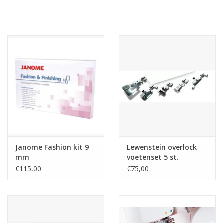
Hobby/Knutselen
Stoffen
Breien en haken
Handwerk
Workshop
Janome Fashion kit 9
Lewenstein overlock
mm
voetenset 5 st.
Sale / Coupons
€115,00
€75,00
Tweedehands
Cadeaubonnen