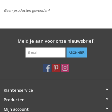
Geen producten gevonden!...
Hobby/Knutselen
Stoffen
Breien en haken
Meld je aan voor onze nieuwsbrief:
Handwerk
ABONNEER
Workshop
Sale / Coupons
Klantenservice
Tweedehands
Producten
Cadeaubonnen
Mijn account