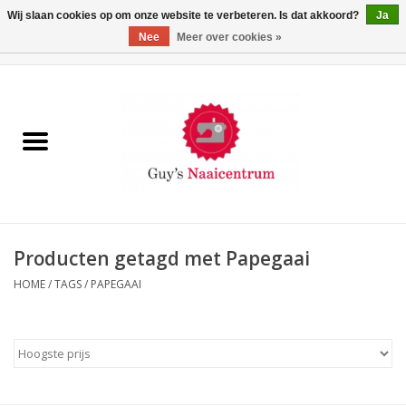
Wij slaan cookies op om onze website te verbeteren. Is dat akkoord?
Ja
Nee
Meer over cookies »
0 Artikelen - €0,00
Home
Machines
Machine-accessoires
Naaigaren
Producten getagd met Papegaai
HOME
/
TAGS
/
PAPEGAAI
Paspoppen
Fournituren
Opbergsystemen