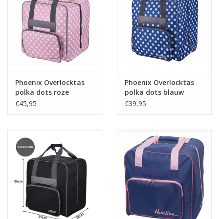
Guy's blog
Loyalty
Phoenix Overlocktas
Phoenix Overlocktas
polka dots roze
polka dots blauw
39x32x36 cm
€45,95
€39,95