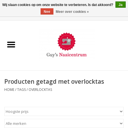
Wij slaan cookies op om onze website te verbeteren. Is dat akkoord?
Ja
Nee
Meer over cookies »
0 Artikelen - €0,00
Home
Machines
Machine-accessoires
Naaigaren
Producten getagd met overlocktas
HOME
/
TAGS
/
OVERLOCKTAS
Paspoppen
Fournituren
Opbergsystemen