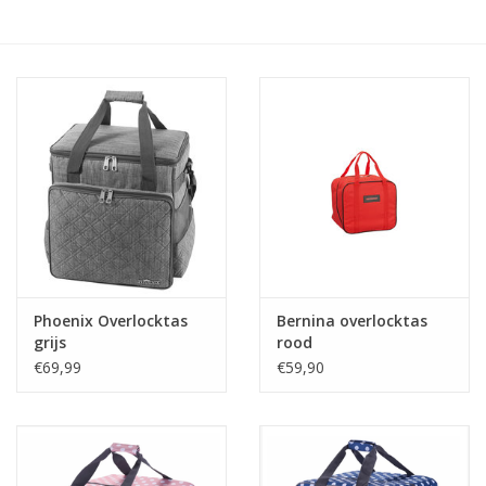
Hobby/Knutselen
Stoffen
Breien en haken
Handwerk
Workshop
Phoenix Overlocktas
Bernina overlocktas
grijs
rood
Sale / Coupons
€69,99
€59,90
Tweedehands
Cadeaubonnen