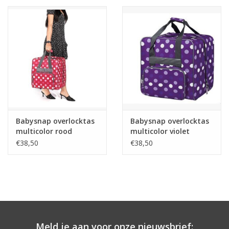
Babysnap overlocktas
Babysnap overlocktas
multicolor rood
multicolor violet
39x32x36 cm
39x32x36 cm
€38,50
€38,50
Meld je aan voor onze nieuwsbrief: