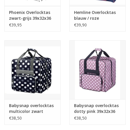
Phoenix Overlocktas
Hemline Overlocktas
zwart-grijs 39x32x36
blauw / roze
cm
€39,95
€39,90
Babysnap overlocktas
Babysnap overlocktas
multicolor zwart
dotty pink 39x32x36
39x32x36 cm
cm
€38,50
€38,50