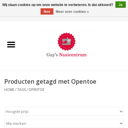
Wij slaan cookies op om onze website te verbeteren. Is dat akkoord?
Ja
Nee
Meer over cookies »
0 Artikelen - €0,00
Home
Machines
Machine-accessoires
Naaigaren
Producten getagd met Opentoe
HOME
/
TAGS
/
OPENTOE
Paspoppen
Fournituren
Opbergsystemen