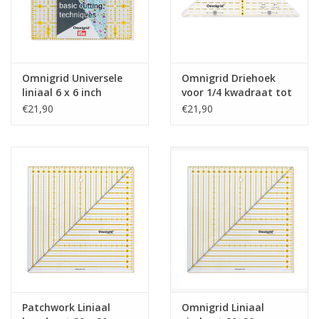
Omnigrid Universele
Omnigrid Driehoek
liniaal 6 x 6 inch
voor 1/4 kwadraat tot
8 inch
€21,90
€21,90
Patchwork Liniaal
Omnigrid Liniaal