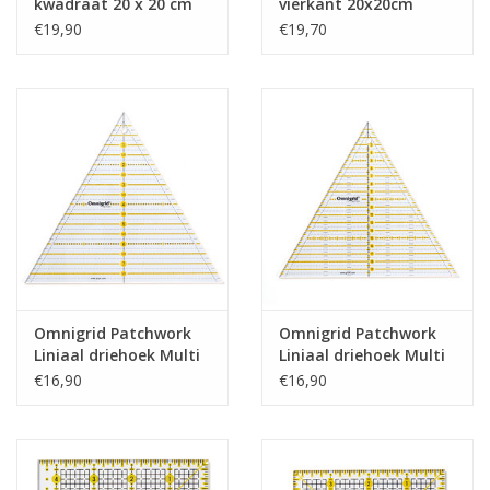
kwadraat 20 x 20 cm
vierkant 20x20cm
Omnigrid
€19,90
€19,70
Omnigrid Patchwork
Omnigrid Patchwork
Liniaal driehoek Multi
Liniaal driehoek Multi
8 inch
20 cm
€16,90
€16,90