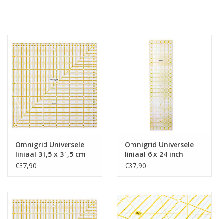
Hobby/Knutselen
Stoffen
Breien en haken
Handwerk
Workshop
Omnigrid Universele
Omnigrid Universele
liniaal 31,5 x 31,5 cm
liniaal 6 x 24 inch
Sale / Coupons
€37,90
€37,90
Tweedehands
Cadeaubonnen