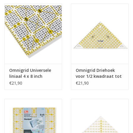
Omnigrid Universele
Omnigrid Driehoek
liniaal 4 x 8 inch
voor 1/2 kwadraat tot
15 cm
€21,90
€21,90