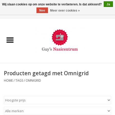
Wij slaan cookies op om onze website te verbeteren. Is dat akkoord?
Ja
Nee
Meer over cookies »
0 Artikelen - €0,00
Home
Machines
Machine-accessoires
Naaigaren
Producten getagd met Omnigrid
HOME
/
TAGS
/
OMNIGRID
Paspoppen
Fournituren
Opbergsystemen