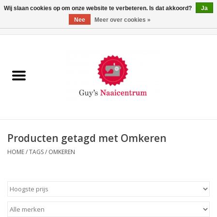
Wij slaan cookies op om onze website te verbeteren. Is dat akkoord?
Ja
Nee
Meer over cookies »
0 Artikelen - €0,00
Home
Machines
Machine-accessoires
Naaigaren
Producten getagd met Omkeren
HOME
/
TAGS
/
OMKEREN
Paspoppen
Fournituren
Opbergsystemen