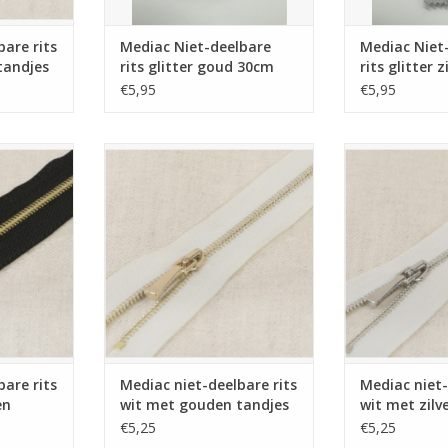
bare rits
Mediac Niet-deelbare
Mediac Niet
tandjes
rits glitter goud 30cm
rits glitter 
€5,95
€5,95
 rits zwart
Mediac niet-deelbare rits wit met
Mediac niet-deel
es 30cm
gouden tandjes 30cm
zilveren t
NKELWAGEN
TOEVOEGEN AAN WINKELWAGEN
TOEVOEGEN AA
bare rits
Mediac niet-deelbare rits
Mediac niet-
en
wit met gouden tandjes
wit met zilv
30cm
30cm
€5,25
€5,25