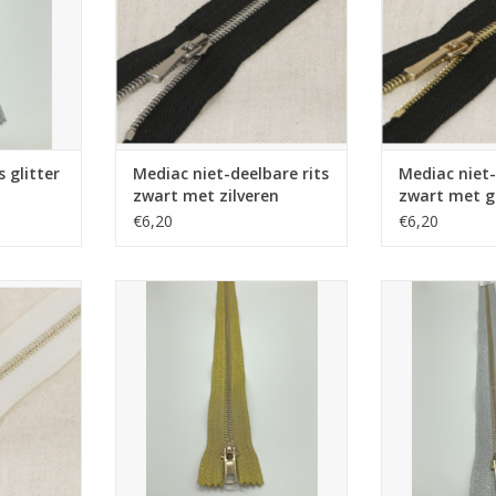
s glitter
Mediac niet-deelbare rits
Mediac niet-
zwart met zilveren
zwart met 
tandjes 40cm
tandjes 40c
€6,20
€6,20
its wit met
Mediac Niet-deelbare rits glitter
Mediac Niet-deel
 40cm
goud 30cm
zilve
NKELWAGEN
TOEVOEGEN AAN WINKELWAGEN
TOEVOEGEN AA