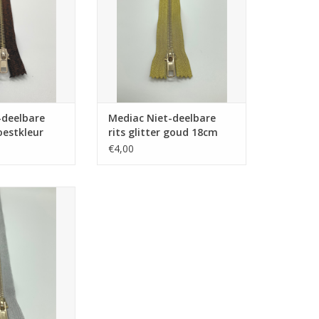
-deelbare
Mediac Niet-deelbare
roestkleur
rits glitter goud 18cm
€4,00
bare rits glitter
r 18cm
N WINKELWAGEN