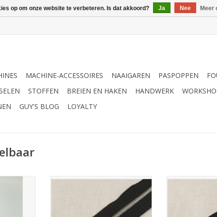
kies op om onze website te verbeteren. Is dat akkoord?
Ja
Nee
Meer 
INES
MACHINE-ACCESSOIRES
NAAIGAREN
PASPOPPEN
FO
SELEN
STOFFEN
BREIEN EN HAKEN
HANDWERK
WORKSHO
NEN
GUY'S BLOG
LOYALTY
elbaar
tter zilver
Mediac niet-deelbare rits zwart
Mediac niet-dee
met zilveren tandjes 40cm
met gouden 
NKELWAGEN
TOEVOEGEN AAN WINKELWAGEN
TOEVOEGEN AA