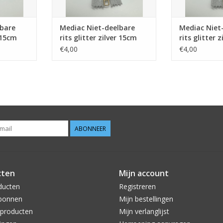
lbare
Mediac Niet-deelbare
Mediac Niet
 15cm
rits glitter zilver 15cm
rits glitter 
€4,00
€4,00
ABONNEER
cten
Mijn account
ducten
Registreren
bonnen
Mijn bestellingen
producten
Mijn verlanglijst