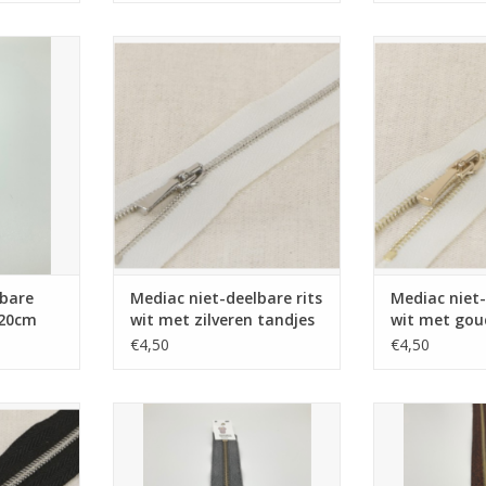
its glitter
Mediac niet-deelbare rits wit met
Mediac niet-deel
m
zilveren tandjes 20cm
gouden ta
TOEVOEGEN AAN WINKELWAGEN
TOEVOEGEN AA
lbare
Mediac niet-deelbare rits
Mediac niet-
 20cm
wit met zilveren tandjes
wit met gou
20cm
20cm
€4,50
€4,50
 rits zwart
Mediac Niet-deelbare rits glitter
Mediac Niet-deel
jes 20cm
grijs 15cm
roestkl
NKELWAGEN