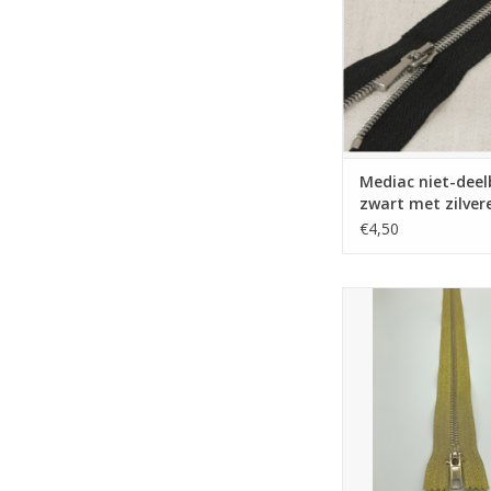
Mediac niet-deel
zwart met zilver
tandjes 20cm
€4,50
Mediac Niet-deelbare r
goud 15c
TOEVOEGEN AAN WI