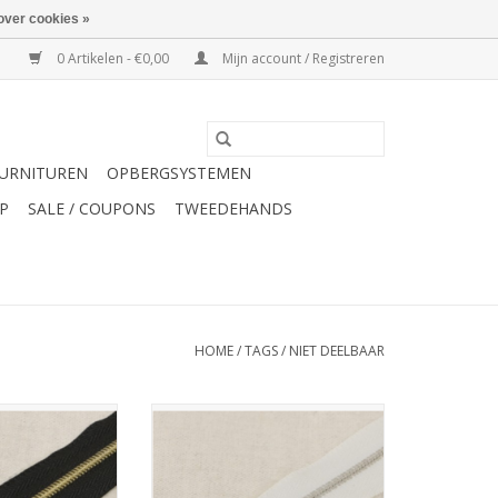
over cookies »
0 Artikelen - €0,00
Mijn account / Registreren
URNITUREN
OPBERGSYSTEMEN
P
SALE / COUPONS
TWEEDEHANDS
HOME
/
TAGS
/
NIET DEELBAAR
lbare rits zwart
Mediac niet-deelbare rits wit met
tandjes 40cm
zilveren tandjes 40cm
N WINKELWAGEN
TOEVOEGEN AAN WINKELWAGEN