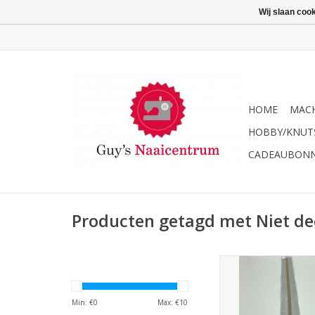
Wij slaan coo
HOME
MACH
HOBBY/KNUT
CADEAUBON
Producten getagd met Niet de
Niet-deelbare rits gli
40cm
TOEVOEGEN AAN WI
Min: €
0
Max: €
10