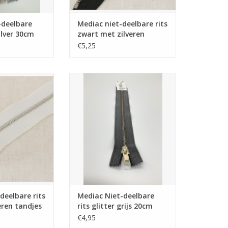
-deelbare
Mediac niet-deelbare rits
zilver 30cm
zwart met zilveren
tandjes 30cm
€5,25
bare rits wit met
Mediac Niet-deelbare rits glitter
andjes 30cm
grijs 20cm
N WINKELWAGEN
TOEVOEGEN AAN WINKELWAGEN
deelbare rits
Mediac Niet-deelbare
eren tandjes
rits glitter grijs 20cm
€4,95