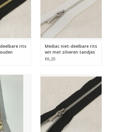
deelbare rits
Mediac niet-deelbare rits
gouden
wit met zilveren tandjes
m
40cm
€6,20
bare rits glitter
Mediac niet-deelbare rits zwart
r 30cm
met zilveren tandjes 30cm
N WINKELWAGEN
TOEVOEGEN AAN WINKELWAGEN