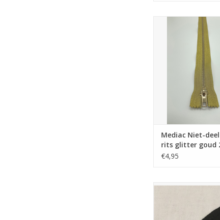
Mediac Niet-deelbare r
goud 20c
Mediac Niet-dee
rits glitter goud
€4,95
Mediac niet-deelbare
met zilveren tand
TOEVOEGEN AAN WI