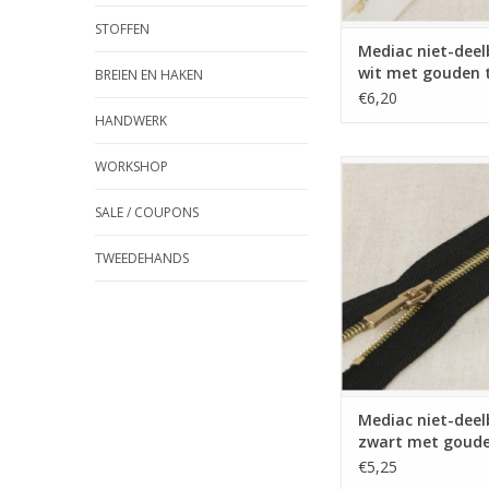
STOFFEN
Mediac niet-deel
wit met gouden 
BREIEN EN HAKEN
40cm
€6,20
HANDWERK
WORKSHOP
Mediac niet-deelbare
met gouden tandj
SALE / COUPONS
TOEVOEGEN AAN WI
TWEEDEHANDS
Mediac niet-deel
zwart met goud
tandjes 30cm
€5,25