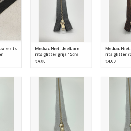
bare rits
Mediac Niet-deelbare
Mediac Niet
en
rits glitter grijs 15cm
rits glitter 
18cm
€4,00
€4,00
its glitter
Mediac Niet-deelbare rits glitter
Mediac Niet-deel
m
zilver 15cm
zilve
NKELWAGEN
TOEVOEGEN AAN WINKELWAGEN
TOEVOEGEN AA