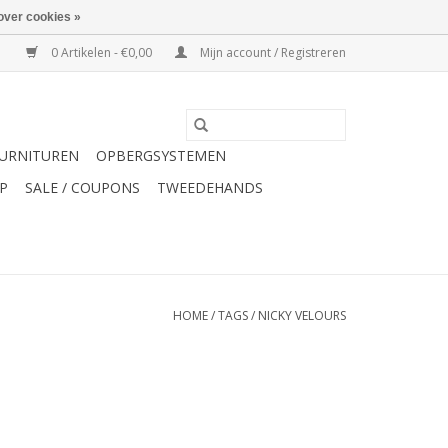
over cookies »
0 Artikelen - €0,00
Mijn account / Registreren
URNITUREN
OPBERGSYSTEMEN
P
SALE / COUPONS
TWEEDEHANDS
HOME
/
TAGS
/
NICKY VELOURS