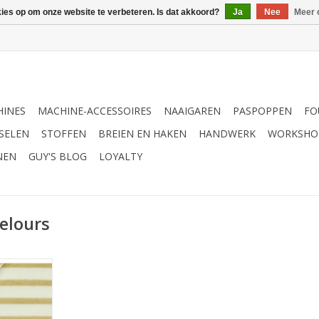
kies op om onze website te verbeteren. Is dat akkoord?
Ja
Nee
Meer 
INES
MACHINE-ACCESSOIRES
NAAIGAREN
PASPOPPEN
FO
SELEN
STOFFEN
BREIEN EN HAKEN
HANDWERK
WORKSHO
NEN
GUY'S BLOG
LOYALTY
elours
ige strepen
NKELWAGEN