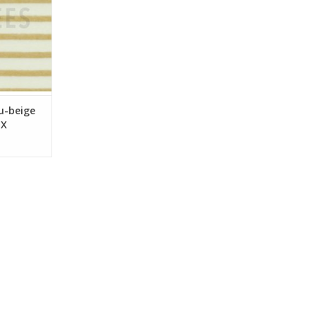
ru-beige
EX