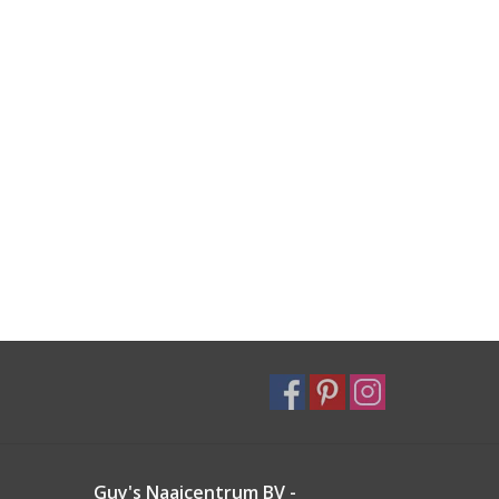
Guy's Naaicentrum BV -