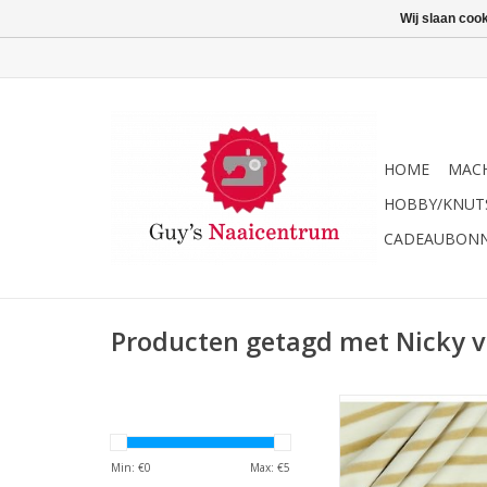
Wij slaan coo
HOME
MACH
HOBBY/KNUT
CADEAUBON
Producten getagd met Nicky v
Nicky velours ecru-be
OEKO-TEX
TOEVOEGEN AAN WI
Min: €
0
Max: €
5