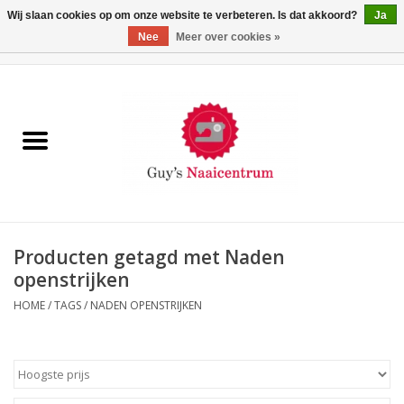
Wij slaan cookies op om onze website te verbeteren. Is dat akkoord?
Ja
Nee
Meer over cookies »
0 Artikelen - €0,00
Home
Machines
Machine-accessoires
Naaigaren
Producten getagd met Naden
openstrijken
Paspoppen
HOME
/
TAGS
/
NADEN OPENSTRIJKEN
Fournituren
Opbergsystemen