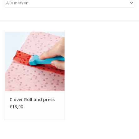
Hobby/Knutselen
Stoffen
Breien en haken
Handwerk
Workshop
Clover Roll and press
Sale / Coupons
€18,00
Tweedehands
Cadeaubonnen