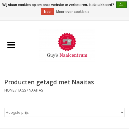
Wij slaan cookies op om onze website te verbeteren. Is dat akkoord?
Ja
Nee
Meer over cookies »
0 Artikelen - €0,00
Home
Machines
Machine-accessoires
Naaigaren
Producten getagd met Naaitas
HOME
/
TAGS
/
NAAITAS
Paspoppen
Fournituren
Opbergsystemen