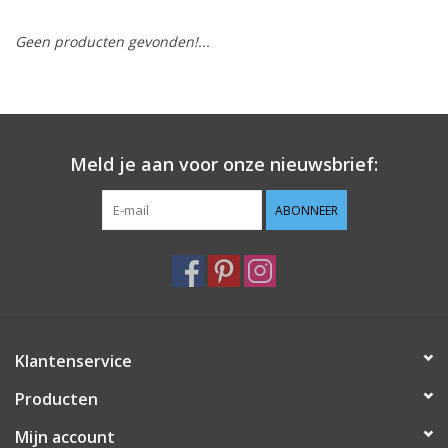
Geen producten gevonden!...
Hobby/Knutselen
Stoffen
Breien en haken
Meld je aan voor onze nieuwsbrief:
Handwerk
ABONNEER
Workshop
Sale / Coupons
Klantenservice
Tweedehands
Producten
Cadeaubonnen
Mijn account