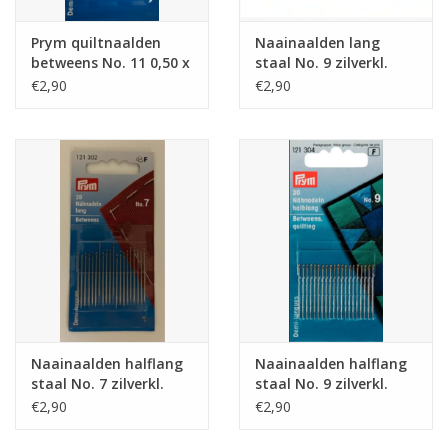
Prym quiltnaalden
Naainaalden lang
betweens No. 11 0,50 x
staal No. 9 zilverkl.
26 mm
0,60 x 34 mm
€2,90
€2,90
Naainaalden halflang
Naainaalden halflang
staal No. 7 zilverkl.
staal No. 9 zilverkl.
0,70x31mm 20st.
0,60x28mm 20st.
€2,90
€2,90