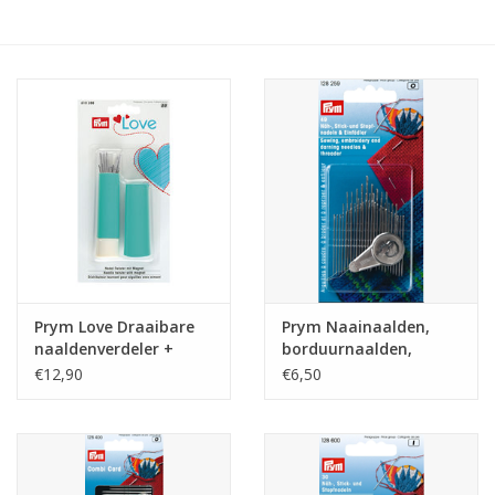
Hobby/Knutselen
Stoffen
Breien en haken
Handwerk
Workshop
Prym Love Draaibare
Prym Naainaalden,
naaldenverdeler +
borduurnaalden,
Sale / Coupons
naalden mint
stopnaalden set
€12,90
€6,50
Tweedehands
Cadeaubonnen