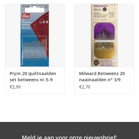
Prym 20 quiltnaalden
Milward Betweens 20
set betweens nr.5-9
naainaalden n° 3/9
€2,90
€2,70
Meld je aan voor onze nieuwsbrief: