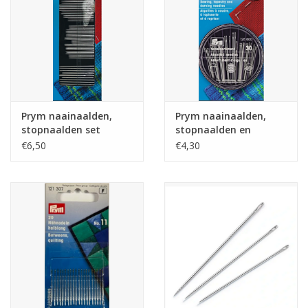
Guy's blog
Loyalty
Prym naainaalden,
Prym naainaalden,
stopnaalden set
stopnaalden en
tapijtnaalden
€6,50
€4,30