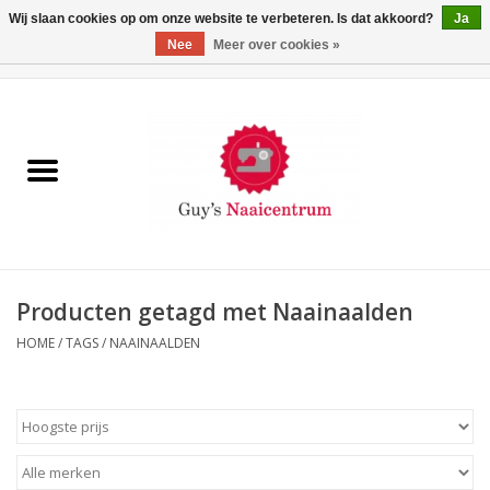
Wij slaan cookies op om onze website te verbeteren. Is dat akkoord?
Ja
Nee
Meer over cookies »
0 Artikelen - €0,00
Home
Machines
Machine-accessoires
Naaigaren
Producten getagd met Naainaalden
HOME
/
TAGS
/
NAAINAALDEN
Paspoppen
Fournituren
Opbergsystemen