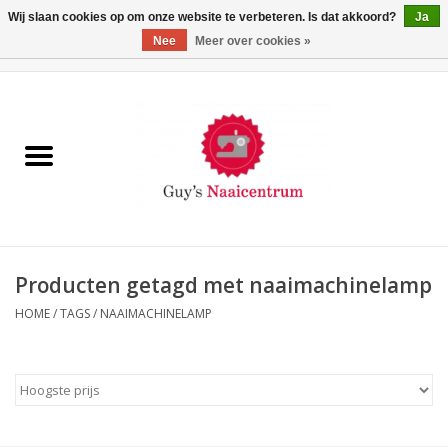
Wij slaan cookies op om onze website te verbeteren. Is dat akkoord?
Ja
Nee
Meer over cookies »
0 Artikelen - €0,00
Home
Machines
Machine-accessoires
Naaigaren
Producten getagd met naaimachinelamp
HOME
/
TAGS
/
NAAIMACHINELAMP
Paspoppen
Fournituren
Opbergsystemen