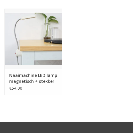
Hobby/Knutselen
Stoffen
Breien en haken
Handwerk
Naaimachine LED lamp
Workshop
magnetisch + stekker
LC-1K
€54,00
Sale / Coupons
Tweedehands
Cadeaubonnen