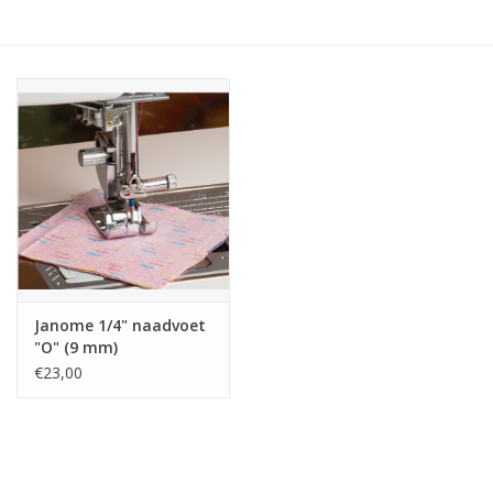
Hobby/Knutselen
Stoffen
Breien en haken
Handwerk
Workshop
Janome 1/4" naadvoet
"O" (9 mm)
Sale / Coupons
€23,00
Tweedehands
Cadeaubonnen