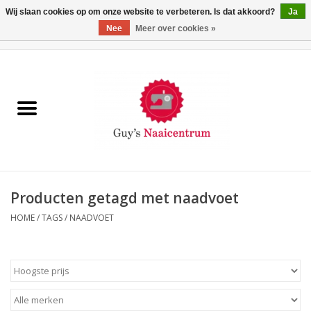
Wij slaan cookies op om onze website te verbeteren. Is dat akkoord?
Ja
Nee
Meer over cookies »
0 Artikelen - €0,00
Home
Machines
Machine-accessoires
Naaigaren
Producten getagd met naadvoet
HOME
/
TAGS
/
NAADVOET
Paspoppen
Fournituren
Opbergsystemen