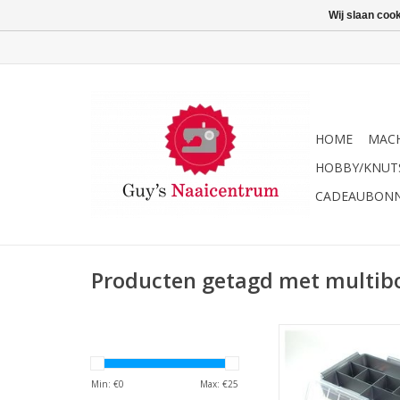
Wij slaan coo
HOME
MACH
HOBBY/KNUT
CADEAUBON
Producten getagd met multib
Sunware Multi opbergb
40x30x26c
TOEVOEGEN AAN WI
Min: €
0
Max: €
25