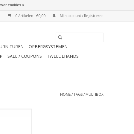
over cookies »
0 Artikelen - €0,00
Mijn account / Registreren
URNITUREN
OPBERGSYSTEMEN
P
SALE / COUPONS
TWEEDEHANDS
HOME
/
TAGS
/
MULTIBOX
ltibox klein
N WINKELWAGEN