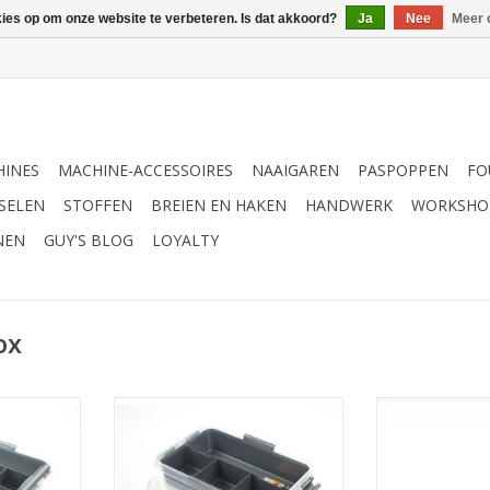
kies op om onze website te verbeteren. Is dat akkoord?
Ja
Nee
Meer 
INES
MACHINE-ACCESSOIRES
NAAIGAREN
PASPOPPEN
FO
SELEN
STOFFEN
BREIEN EN HAKEN
HANDWERK
WORKSHO
NEN
GUY'S BLOG
LOYALTY
ox
ox 22 liter
Sunware Multi opbergbox 9 liter
Sunware mu
m
30x20x22cm
TOEVOEGEN AA
NKELWAGEN
TOEVOEGEN AAN WINKELWAGEN