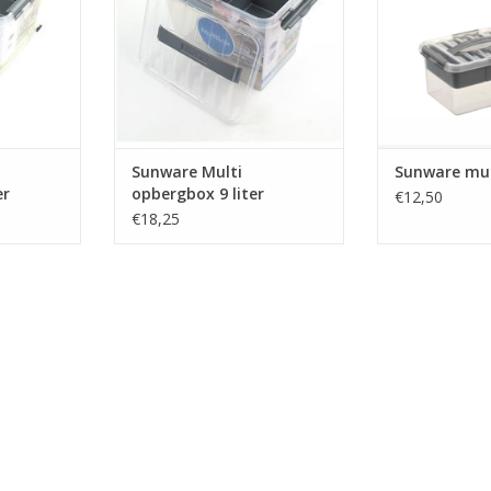
Sunware Multi
Sunware mul
er
opbergbox 9 liter
€12,50
30x20x22cm
€18,25