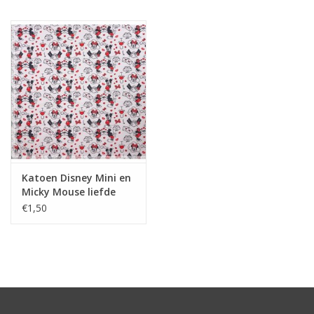
Hobby/Knutselen
Stoffen
Breien en haken
Handwerk
Katoen Disney Mini en
Workshop
Micky Mouse liefde
€1,50
Sale / Coupons
Tweedehands
Cadeaubonnen