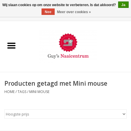
Wij slaan cookies op om onze website te verbeteren. Is dat akkoord?
Ja
Nee
Meer over cookies »
0 Artikelen - €0,00
Home
Machines
Machine-accessoires
Naaigaren
Producten getagd met Mini mouse
HOME
/
TAGS
/
MINI MOUSE
Paspoppen
Fournituren
Opbergsystemen