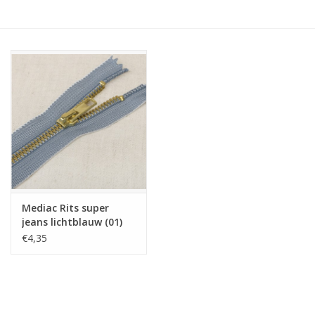
Hobby/Knutselen
Stoffen
Breien en haken
Handwerk
Workshop
Mediac Rits super
jeans lichtblauw (01)
Sale / Coupons
30cm
€4,35
Tweedehands
Cadeaubonnen