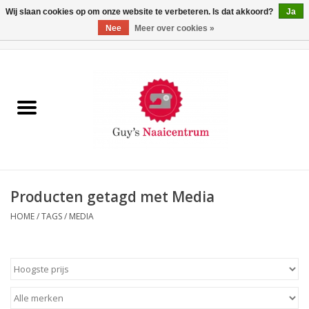
Wij slaan cookies op om onze website te verbeteren. Is dat akkoord?
Ja
Nee
Meer over cookies »
0 Artikelen - €0,00
Home
Machines
Machine-accessoires
Naaigaren
Producten getagd met Media
HOME
/
TAGS
/
MEDIA
Paspoppen
Fournituren
Opbergsystemen