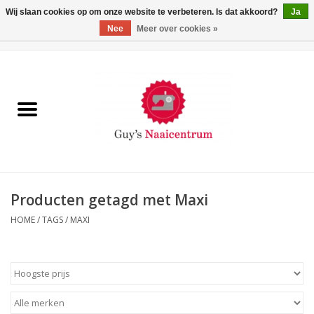
Wij slaan cookies op om onze website te verbeteren. Is dat akkoord?
Ja
Nee
Meer over cookies »
0 Artikelen - €0,00
Home
Machines
Machine-accessoires
Naaigaren
Producten getagd met Maxi
HOME
/
TAGS
/
MAXI
Paspoppen
Fournituren
Opbergsystemen