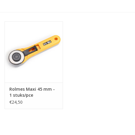
Hobby/Knutselen
Stoffen
Breien en haken
Handwerk
Workshop
Rolmes Maxi 45 mm -
1 stuks/pce
Sale / Coupons
€24,50
Tweedehands
Cadeaubonnen