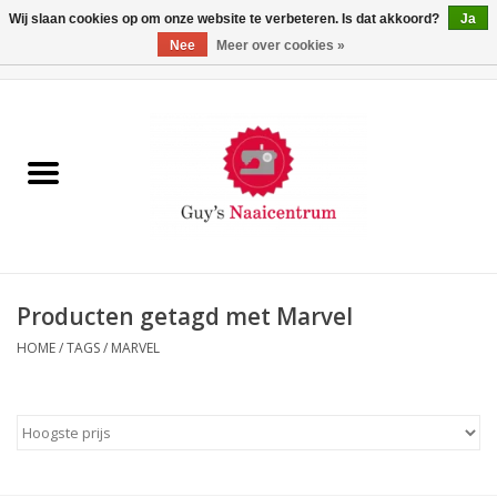
Wij slaan cookies op om onze website te verbeteren. Is dat akkoord?
Ja
Nee
Meer over cookies »
0 Artikelen - €0,00
Home
Machines
Machine-accessoires
Naaigaren
Producten getagd met Marvel
HOME
/
TAGS
/
MARVEL
Paspoppen
Fournituren
Opbergsystemen