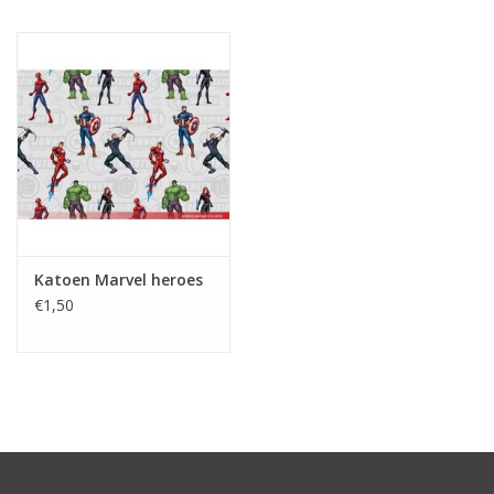
Hobby/Knutselen
Stoffen
Breien en haken
Handwerk
Katoen Marvel heroes
Workshop
€1,50
Sale / Coupons
Tweedehands
Cadeaubonnen