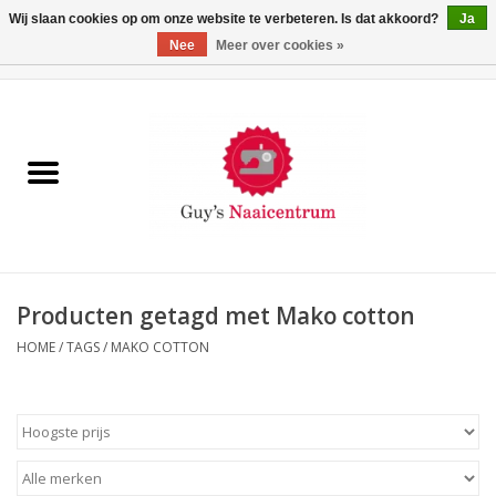
Wij slaan cookies op om onze website te verbeteren. Is dat akkoord?
Ja
Nee
Meer over cookies »
0 Artikelen - €0,00
Home
Machines
Machine-accessoires
Naaigaren
Producten getagd met Mako cotton
HOME
/
TAGS
/
MAKO COTTON
Paspoppen
Fournituren
Opbergsystemen