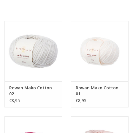
Hobby/Knutselen
Stoffen
Breien en haken
Handwerk
Workshop
Rowan Mako Cotton
Rowan Mako Cotton
02
01
Sale / Coupons
€8,95
€8,95
Tweedehands
Cadeaubonnen