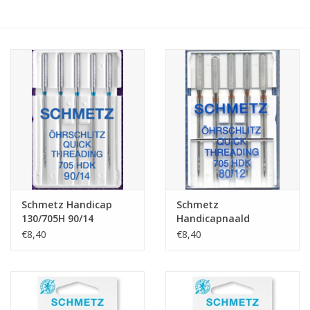
Hobby/Knutselen
Stoffen
Breien en haken
Handwerk
Workshop
Schmetz Handicap
Schmetz
130/705H 90/14
Handicapnaald
Sale / Coupons
130/705H 80/12
€8,40
€8,40
Tweedehands
Cadeaubonnen