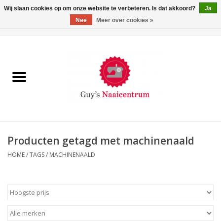
Wij slaan cookies op om onze website te verbeteren. Is dat akkoord?
Ja
Nee
Meer over cookies »
0 Artikelen - €0,00
Home
Machines
Machine-accessoires
Naaigaren
Producten getagd met machinenaald
HOME
/
TAGS
/
MACHINENAALD
Paspoppen
Fournituren
Opbergsystemen