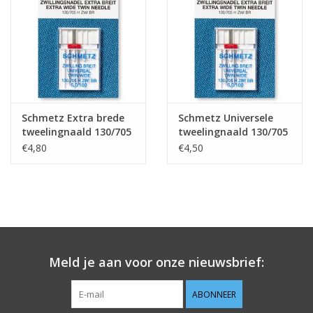
Guy's blog
Loyalty
Schmetz Extra brede
Schmetz Universele
tweelingnaald 130/705
tweelingnaald 130/705
H 6.0/100
H 8.0/100
€4,80
€4,50
Meld je aan voor onze nieuwsbrief:
ABONNEER