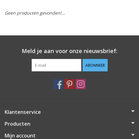
Geen producten gevonden!...
Hobby/Knutselen
Stoffen
Breien en haken
Meld je aan voor onze nieuwsbrief:
Handwerk
ABONNEER
Workshop
Sale / Coupons
Klantenservice
Tweedehands
Producten
Cadeaubonnen
Mijn account