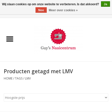
Wij slaan cookies op om onze website te verbeteren. Is dat akkoord?
Ja
Nee
Meer over cookies »
0 Artikelen - €0,00
Home
Machines
Machine-accessoires
Naaigaren
Producten getagd met LMV
HOME
/
TAGS
/
LMV
Paspoppen
Fournituren
Opbergsystemen