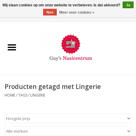
Wij slaan cookies op om onze website te verbeteren. Is dat akkoord?
Ja
Nee
Meer over cookies »
0 Artikelen - €0,00
Home
Machines
Machine-accessoires
Naaigaren
Producten getagd met Lingerie
HOME
/
TAGS
/
LINGERIE
Paspoppen
Fournituren
Opbergsystemen