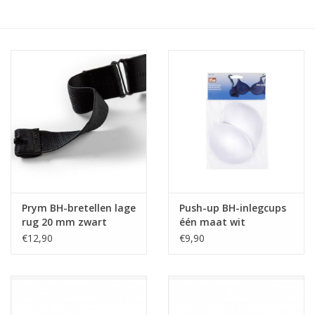
Hobby/Knutselen
Stoffen
Breien en haken
Handwerk
Workshop
Prym BH-bretellen lage
Push-up BH-inlegcups
rug 20 mm zwart
één maat wit
Sale / Coupons
€12,90
€9,90
Tweedehands
Cadeaubonnen