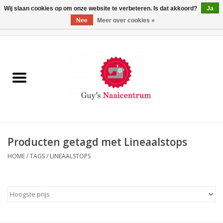
Wij slaan cookies op om onze website te verbeteren. Is dat akkoord?
Ja
Nee
Meer over cookies »
0 Artikelen - €0,00
Home
Machines
Machine-accessoires
Naaigaren
Producten getagd met Lineaalstops
HOME
/
TAGS
/
LINEAALSTOPS
Paspoppen
Fournituren
Opbergsystemen