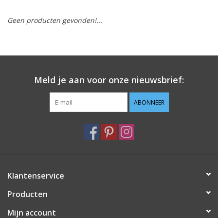
Geen producten gevonden!...
Hobby/Knutselen
Stoffen
Breien en haken
Meld je aan voor onze nieuwsbrief:
Handwerk
ABONNEER
Workshop
Sale / Coupons
Klantenservice
Tweedehands
Producten
Cadeaubonnen
Mijn account