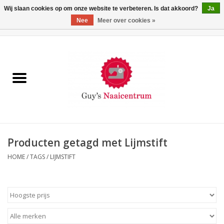
Wij slaan cookies op om onze website te verbeteren. Is dat akkoord?
Ja
Nee
Meer over cookies »
0 Artikelen - €0,00
Home
Machines
Machine-accessoires
Naaigaren
Producten getagd met Lijmstift
HOME
/
TAGS
/
LIJMSTIFT
Paspoppen
Fournituren
Opbergsystemen