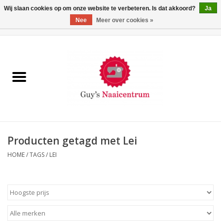
Wij slaan cookies op om onze website te verbeteren. Is dat akkoord?
Ja
Nee
Meer over cookies »
0 Artikelen - €0,00
Home
Machines
Machine-accessoires
Naaigaren
Producten getagd met Lei
HOME
/
TAGS
/
LEI
Paspoppen
Fournituren
Opbergsystemen