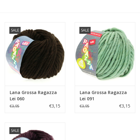
Hobby/Knutselen
SALE
SALE
Stoffen
Breien en haken
Handwerk
Workshop
Lana Grossa Ragazza
Lana Grossa Ragazza
Lei 060
Lei 091
Sale / Coupons
€3,15
€3,15
€3,95
€3,95
Tweedehands
SALE
Cadeaubonnen