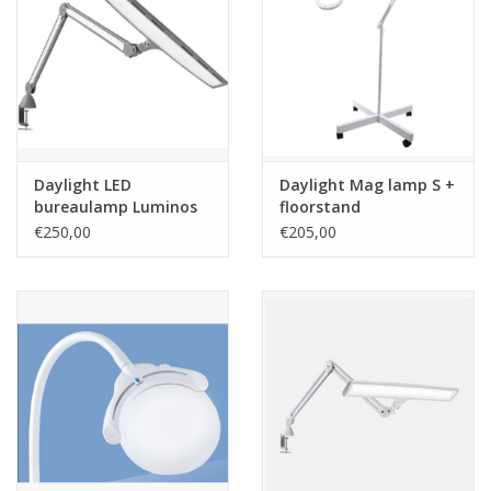
Guy's blog
Loyalty
Daylight LED
Daylight Mag lamp S +
bureaulamp Luminos
floorstand
E35600
€250,00
€205,00