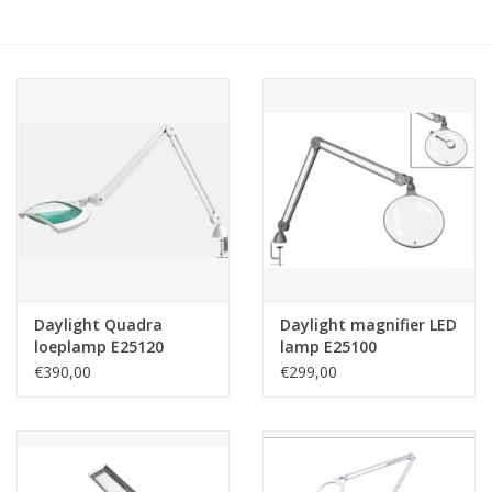
Hobby/Knutselen
Stoffen
Breien en haken
Handwerk
Workshop
Daylight Quadra
Daylight magnifier LED
loeplamp E25120
lamp E25100
Sale / Coupons
€390,00
€299,00
Tweedehands
Cadeaubonnen