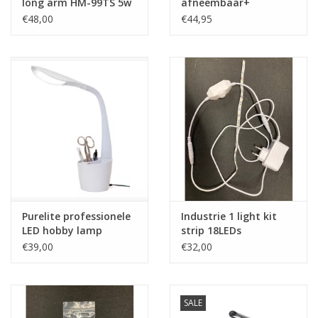
long arm HM-99TS 5w
afneembaar+
herkleefbaar LC-1K 3M
€48,00
€44,95
Purelite professionele
Industrie 1 light kit
LED hobby lamp
strip 18LEDs
€39,00
€32,00
SALE