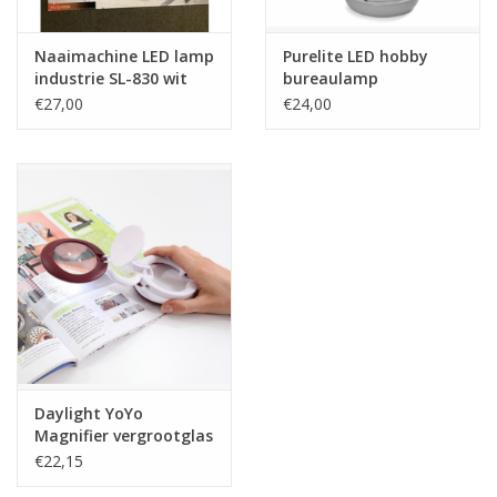
Naaimachine LED lamp
Purelite LED hobby
industrie SL-830 wit
bureaulamp
€27,00
€24,00
Daylight YoYo
Magnifier vergrootglas
met lamp
€22,15