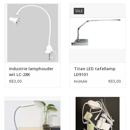
SALE
Industrie lamphouder
Titan LED tafellamp
wit LC-28K
LD9101
€83,00
€65,00
€129,50