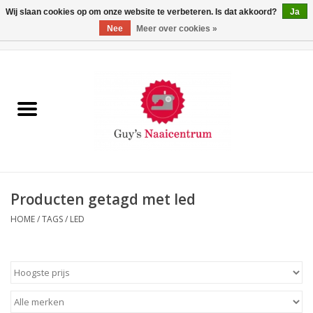
Wij slaan cookies op om onze website te verbeteren. Is dat akkoord?
Ja
Nee
Meer over cookies »
0 Artikelen - €0,00
Home
Machines
Machine-accessoires
Naaigaren
Producten getagd met led
HOME
/
TAGS
/
LED
Paspoppen
Fournituren
Opbergsystemen