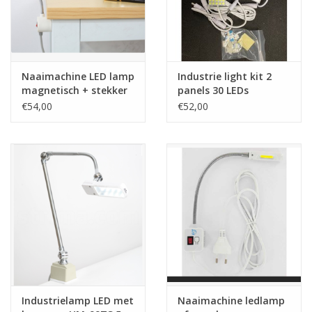
Naaimachine LED lamp
Industrie light kit 2
magnetisch + stekker
panels 30 LEDs
LC-1K
€54,00
€52,00
Industrielamp LED met
Naaimachine ledlamp