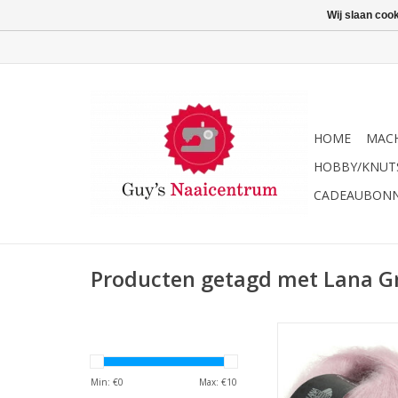
Wij slaan coo
HOME
MACH
HOBBY/KNUT
CADEAUBON
Producten getagd met Lana Gr
Lana Grossa Silkh
TOEVOEGEN AAN WI
Min: €
0
Max: €
10