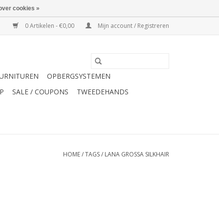
over cookies »
0 Artikelen - €0,00
Mijn account / Registreren
URNITUREN
OPBERGSYSTEMEN
P
SALE / COUPONS
TWEEDEHANDS
HOME
/
TAGS
/
LANA GROSSA SILKHAIR