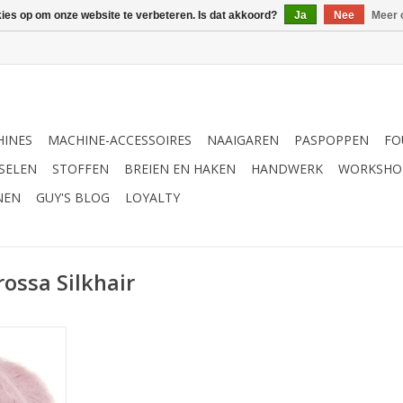
kies op om onze website te verbeteren. Is dat akkoord?
Ja
Nee
Meer 
INES
MACHINE-ACCESSOIRES
NAAIGAREN
PASPOPPEN
FO
SELEN
STOFFEN
BREIEN EN HAKEN
HANDWERK
WORKSHO
NEN
GUY'S BLOG
LOYALTY
ossa Silkhair
air 085
NKELWAGEN