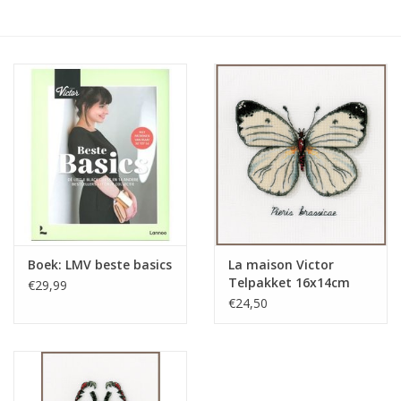
Hobby/Knutselen
Stoffen
Breien en haken
Handwerk
Workshop
Boek: LMV beste basics
La maison Victor
Telpakket 16x14cm
€29,99
Sale / Coupons
Witte vlinder
€24,50
Tweedehands
Cadeaubonnen