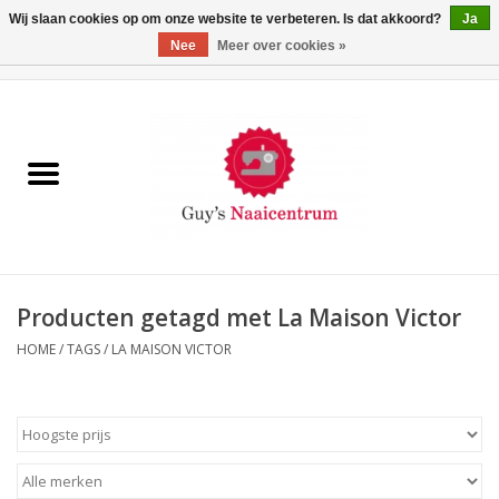
Wij slaan cookies op om onze website te verbeteren. Is dat akkoord?
Ja
Nee
Meer over cookies »
0 Artikelen - €0,00
Home
Machines
Machine-accessoires
Naaigaren
Producten getagd met La Maison Victor
HOME
/
TAGS
/
LA MAISON VICTOR
Paspoppen
Fournituren
Opbergsystemen