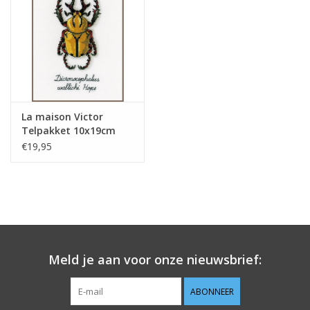
Guy's blog
Loyalty
La maison Victor
Telpakket 10x19cm
Gouden kever
€19,95
Meld je aan voor onze nieuwsbrief:
ABONNEER