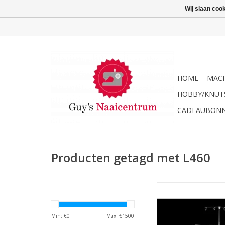
Wij slaan coo
HOME
MACH
HOBBY/KNUT
CADEAUBON
Producten getagd met L460
Bernina L46
TOEVOEGEN AAN WI
Min: €
0
Max: €
1500