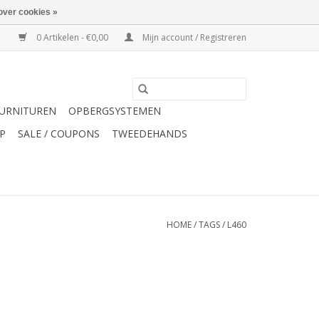
over cookies »
0 Artikelen - €0,00
Mijn account / Registreren
URNITUREN
OPBERGSYSTEMEN
P
SALE / COUPONS
TWEEDEHANDS
HOME
/
TAGS
/
L460