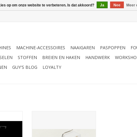
kies op om onze website te verbeteren. Is dat akkoord?
Ja
Nee
Meer 
INES
MACHINE-ACCESSOIRES
NAAIGAREN
PASPOPPEN
FO
SELEN
STOFFEN
BREIEN EN HAKEN
HANDWERK
WORKSHO
NEN
GUY'S BLOG
LOYALTY
0
Bernina paspel-parel-
paillettenvoet
NKELWAGEN
TOEVOEGEN AAN WINKELWAGEN