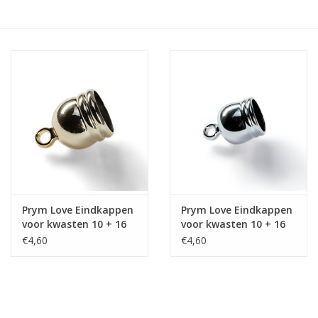
Hobby/Knutselen
Stoffen
Breien en haken
Handwerk
Workshop
Prym Love Eindkappen
Prym Love Eindkappen
voor kwasten 10 + 16
voor kwasten 10 + 16
Sale / Coupons
mm goudkleurig
mm zilverkleurig
€4,60
€4,60
Tweedehands
Cadeaubonnen