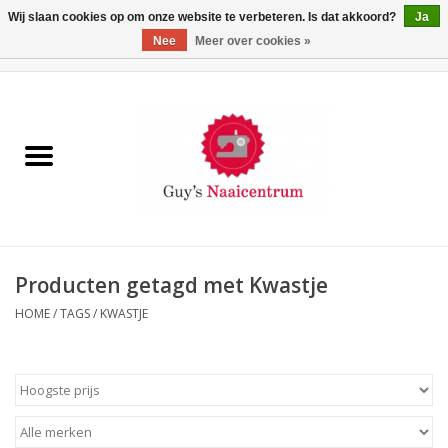
Wij slaan cookies op om onze website te verbeteren. Is dat akkoord?
Ja
Nee
Meer over cookies »
0 Artikelen - €0,00
Home
Machines
Machine-accessoires
Naaigaren
Producten getagd met Kwastje
HOME
/
TAGS
/
KWASTJE
Paspoppen
Fournituren
Opbergsystemen