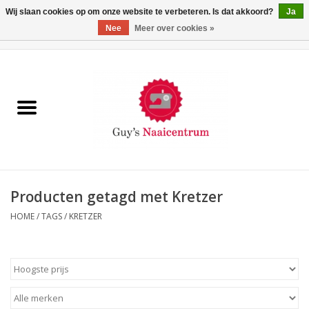
Wij slaan cookies op om onze website te verbeteren. Is dat akkoord?
Ja
Nee
Meer over cookies »
0 Artikelen - €0,00
Home
Machines
Machine-accessoires
Naaigaren
Producten getagd met Kretzer
HOME
/
TAGS
/
KRETZER
Paspoppen
Fournituren
Opbergsystemen