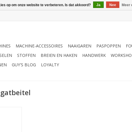
kies op om onze website te verbeteren. Is dat akkoord?
Ja
Nee
Meer 
INES
MACHINE-ACCESSOIRES
NAAIGAREN
PASPOPPEN
FO
SELEN
STOFFEN
BREIEN EN HAKEN
HANDWERK
WORKSHO
NEN
GUY'S BLOG
LOYALTY
gatbeitel
beitel
NKELWAGEN