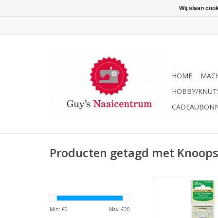
Wij slaan coo
HOME
MACH
HOBBY/KNUT
CADEAUBON
Producten getagd met Knoops
Clover knoopsgat
TOEVOEGEN AAN WI
Min: €
0
Max: €
20