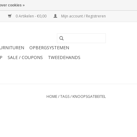
over cookies »
0 Artikelen - €0,00
Mijn account / Registreren
URNITUREN
OPBERGSYSTEMEN
P
SALE / COUPONS
TWEEDEHANDS
HOME
/
TAGS
/
KNOOPSGATBEITEL