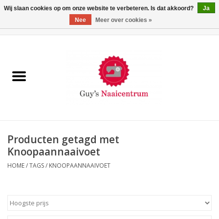
Wij slaan cookies op om onze website te verbeteren. Is dat akkoord?
Ja
Nee
Meer over cookies »
0 Artikelen - €0,00
Home
Machines
Machine-accessoires
Naaigaren
Producten getagd met
Knoopaannaaivoet
Paspoppen
HOME
/
TAGS
/
KNOOPAANNAAIVOET
Fournituren
Opbergsystemen