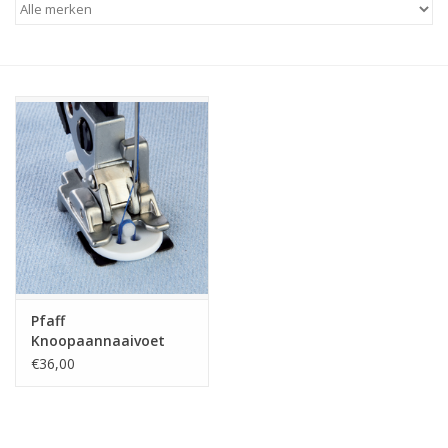
Hobby/Knutselen
Stoffen
Breien en haken
Handwerk
Workshop
Pfaff
Sale / Coupons
Knoopaannaaivoet
€36,00
Tweedehands
Cadeaubonnen