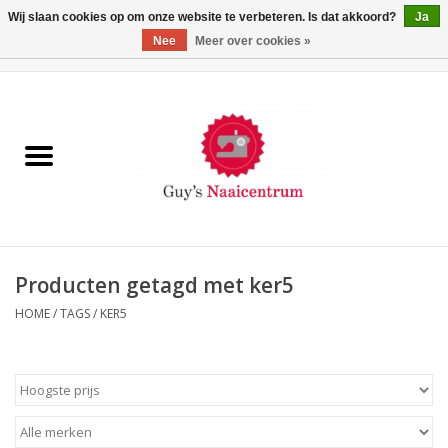
Wij slaan cookies op om onze website te verbeteren. Is dat akkoord?
Ja
Nee
Meer over cookies »
0 Artikelen - €0,00
Home
Machines
Machine-accessoires
Naaigaren
Producten getagd met ker5
HOME
/
TAGS
/
KER5
Paspoppen
Fournituren
Opbergsystemen