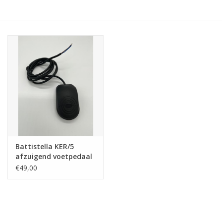
Hobby/Knutselen
Stoffen
Breien en haken
Handwerk
Workshop
Battistella KER/5
afzuigend voetpedaal
Sale / Coupons
€49,00
Tweedehands
Cadeaubonnen