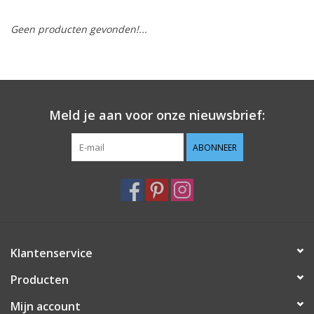
Geen producten gevonden!...
Hobby/Knutselen
Stoffen
Breien en haken
Meld je aan voor onze nieuwsbrief:
Handwerk
ABONNEER
Workshop
Sale / Coupons
Klantenservice
Tweedehands
Producten
Cadeaubonnen
Mijn account