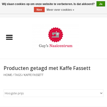
Wij slaan cookies op om onze website te verbeteren. Is dat akkoord?
Ja
Nee
Meer over cookies »
0 Artikelen - €0,00
Home
Machines
Machine-accessoires
Naaigaren
Producten getagd met Kaffe Fassett
HOME
/
TAGS
/
KAFFE FASSETT
Paspoppen
Fournituren
Opbergsystemen