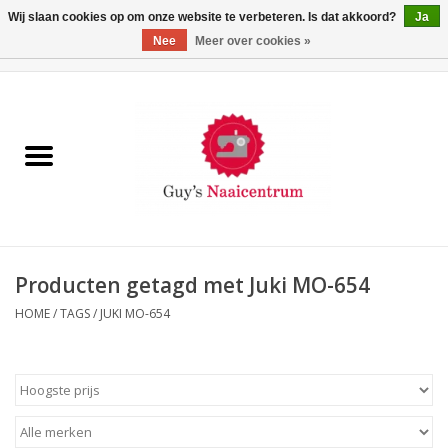
Wij slaan cookies op om onze website te verbeteren. Is dat akkoord?
Ja
Nee
Meer over cookies »
0 Artikelen - €0,00
Home
Machines
Machine-accessoires
Naaigaren
Producten getagd met Juki MO-654
HOME
/
TAGS
/
JUKI MO-654
Paspoppen
Fournituren
Opbergsystemen