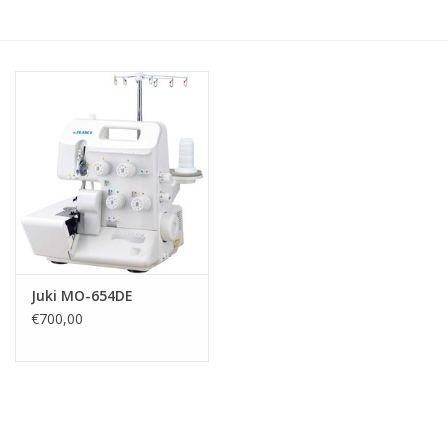
Hobby/Knutselen
Stoffen
Breien en haken
Handwerk
Workshop
Juki MO-654DE
€700,00
Sale / Coupons
Tweedehands
Cadeaubonnen