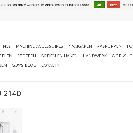
kies op om onze website te verbeteren. Is dat akkoord?
Ja
Nee
Meer 
INES
MACHINE-ACCESSOIRES
NAAIGAREN
PASPOPPEN
FO
SELEN
STOFFEN
BREIEN EN HAKEN
HANDWERK
WORKSHO
NEN
GUY'S BLOG
LOYALTY
O-214D
4D
NKELWAGEN