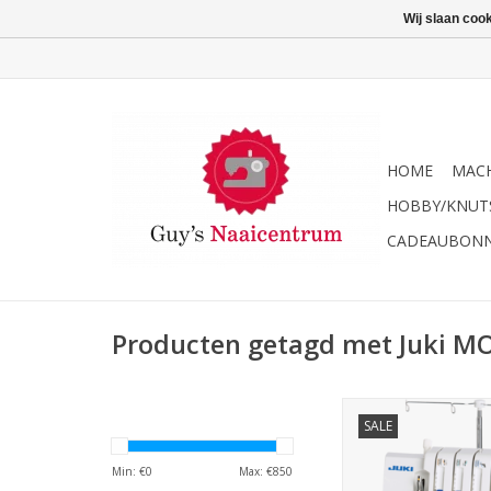
Wij slaan coo
HOME
MACH
HOBBY/KNUT
CADEAUBON
Producten getagd met Juki M
Juki MO-21
SALE
TOEVOEGEN AAN WI
Min: €
0
Max: €
850