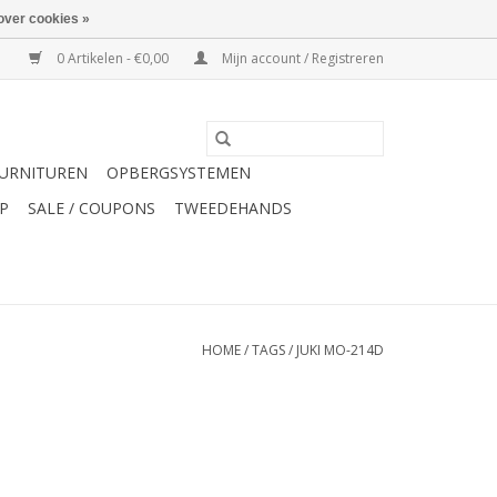
over cookies »
0 Artikelen - €0,00
Mijn account / Registreren
URNITUREN
OPBERGSYSTEMEN
P
SALE / COUPONS
TWEEDEHANDS
HOME
/
TAGS
/
JUKI MO-214D