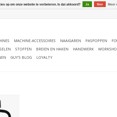
kies op om onze website te verbeteren. Is dat akkoord?
Ja
Nee
Meer 
INES
MACHINE-ACCESSOIRES
NAAIGAREN
PASPOPPEN
FO
SELEN
STOFFEN
BREIEN EN HAKEN
HANDWERK
WORKSHO
NEN
GUY'S BLOG
LOYALTY
op J7 no.1
NKELWAGEN