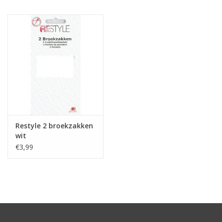
Hobby/Knutselen
Stoffen
Breien en haken
Handwerk
Restyle 2 broekzakken
Workshop
wit
€3,99
Sale / Coupons
Tweedehands
Cadeaubonnen