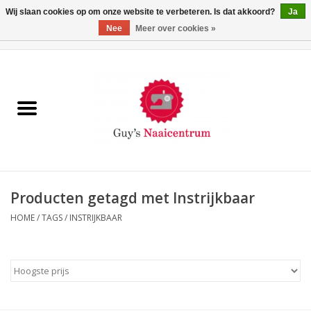
Wij slaan cookies op om onze website te verbeteren. Is dat akkoord?
Ja
Nee
Meer over cookies »
0 Artikelen - €0,00
Home
Machines
Machine-accessoires
Naaigaren
Producten getagd met Instrijkbaar
HOME
/
TAGS
/
INSTRIJKBAAR
Paspoppen
Fournituren
Opbergsystemen