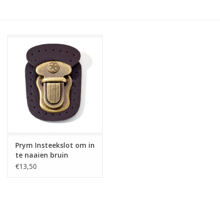
Hobby/Knutselen
Stoffen
Breien en haken
Handwerk
Workshop
Prym Insteekslot om in
te naaien bruin
Sale / Coupons
€13,50
Tweedehands
Cadeaubonnen