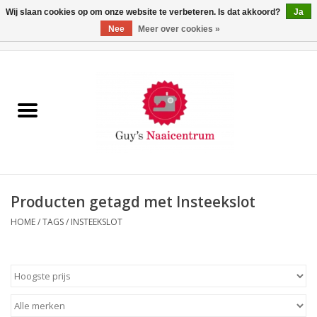
Wij slaan cookies op om onze website te verbeteren. Is dat akkoord?
Ja
Nee
Meer over cookies »
0 Artikelen - €0,00
Home
Machines
Machine-accessoires
Naaigaren
Producten getagd met Insteekslot
HOME
/
TAGS
/
INSTEEKSLOT
Paspoppen
Fournituren
Opbergsystemen