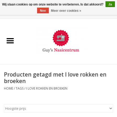
Wij slaan cookies op om onze website te verbeteren. Is dat akkoord?
Ja
Nee
Meer over cookies »
0 Artikelen - €0,00
Home
Machines
Machine-accessoires
Naaigaren
Producten getagd met I love rokken en
broeken
Paspoppen
HOME
/
TAGS
/
I LOVE ROKKEN EN BROEKEN
Fournituren
Opbergsystemen