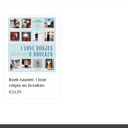
Hobby/Knutselen
Stoffen
Breien en haken
Handwerk
Workshop
Boek naaien: I love
rokjes en broeken
Sale / Coupons
€24,99
Tweedehands
Cadeaubonnen