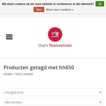
Wij slaan cookies op om onze website te verbeteren. Is dat akkoord?
Ja
Nee
Meer over cookies »
0 Artikelen - €0,00
Home
Machines
Machine-accessoires
Naaigaren
Producten getagd met hh650
HOME
/
TAGS
/
HH650
Paspoppen
Fournituren
Opbergsystemen