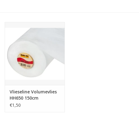
Hobby/Knutselen
Stoffen
Breien en haken
Handwerk
Workshop
Vlieseline Volumevlies
HH650 150cm
Sale / Coupons
€1,50
Tweedehands
Cadeaubonnen